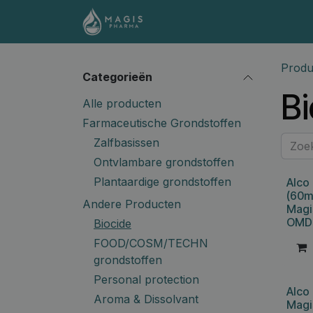
Overslaan naar inhoud
Shop
Contact
Docume
Produ
Categorieën
Bi
Alle producten
Farmaceutische Grondstoffen
Zalfbasissen
Ontvlambare grondstoffen
Plantaardige grondstoffen
Alco
(60m
Andere Producten
Magi
OMD
Biocide
FOOD/COSM/TECHN
grondstoffen
Personal protection
Alco
Aroma & Dissolvant
Magi