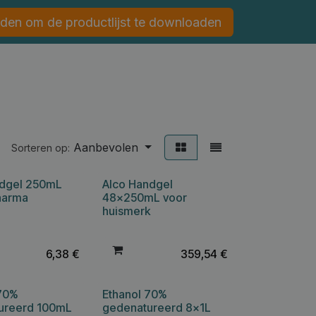
den om de productlijst te downloaden
Aanbevolen
Sorteren op:
ndgel 250mL
Alco Handgel
harma
48x250mL voor
huismerk
6,38
€
359,54
€
 70%
Ethanol 70%
ureerd 100mL
gedenatureerd 8x1L