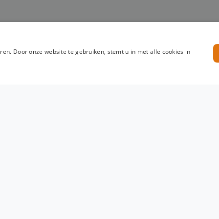
en. Door onze website te gebruiken, stemt u in met alle cookies in
U
LINKS
Certificaten
Algemene voorwaarden
Privacy policy
menten