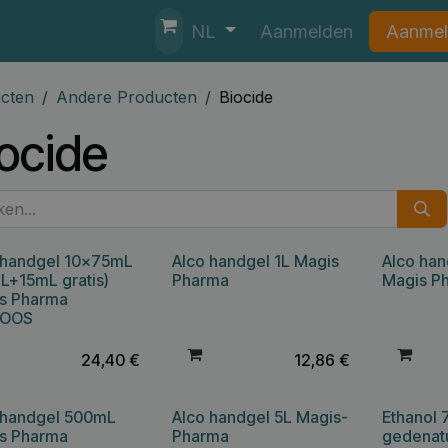
nten
Helpdesk
Aanmelden
Aanmel
NL
cten
Andere Producten
Biocide
ocide
 handgel 10x75mL
Alco handgel 1L Magis
Alco ha
L+15mL gratis)
Pharma
Magis P
s Pharma
OOS
24,40
€
12,86
€
 handgel 500mL
Alco handgel 5L Magis-
Ethanol
s Pharma
Pharma
gedenat