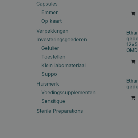
Capsules
Emmer
Op kaart
Verpakkingen
Etha
gede
Investeringsgoederen
12x5
Gelulier
OMD
Toestellen
Klein labomateriaal
Suppo
Etha
Huismerk
gede
Voedingssupplementen
Sensitique
Sterile Preparations