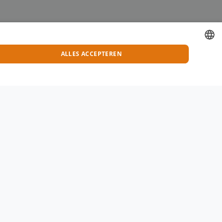
ALLES ACCEPTEREN
DUTCH
ENGLISH
FRENCH
GERMAN
CONTACT
Magis-Pharma NV
Neerlandweg 24
2610 Wilrijk​​​