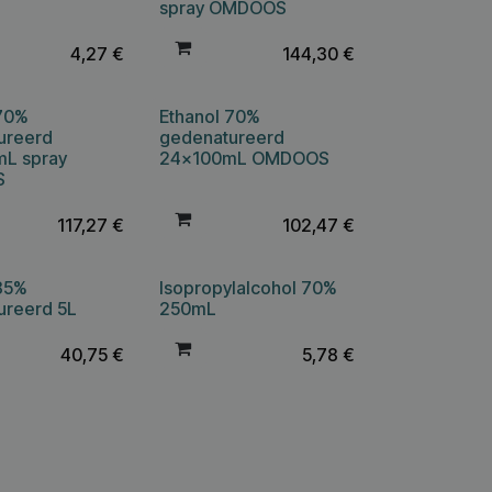
spray OMDOOS
4,27
€
144,30
€
 70%
Ethanol 70%
ureerd
gedenatureerd
L spray
24x100mL OMDOOS
S
117,27
€
102,47
€
 85%
Isopropylalcohol 70%
ureerd 5L
250mL
40,75
€
5,78
€