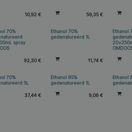
10,92
€
59,35
€
nol 70%
Ethanol 70%
Ethanol
natureerd
gedenatureerd 1L
gedenat
00mL spray
20x250m
OOS
OMDOO
92,30
€
11,74
€
nol 70%
Ethanol 85%
Ethanol
natureerd 5L
gedenatureerd 1L
gedenat
37,44
€
9,06
€