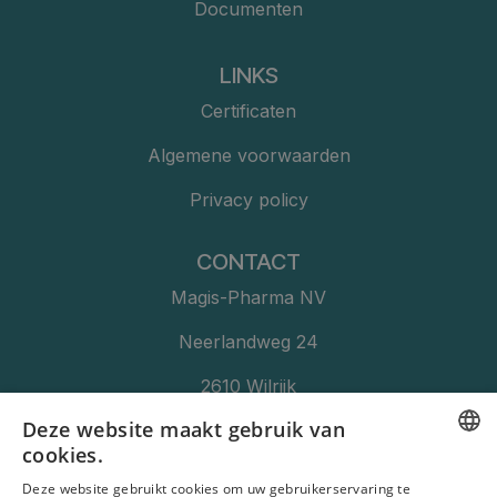
Documenten
LINKS
Certificaten
Algemene voorwaarden
Privacy policy
CONTACT
Magis-Pharma NV
Neerlandweg 24
2610 Wilrijk​​​
Deze website maakt gebruik van
+32 (3) 457 11 76
cookies.
Info@Magis-Pharma.be
DUTCH
Deze website gebruikt cookies om uw gebruikerservaring te