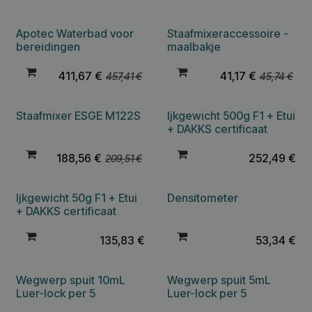
Apotec Waterbad voor
Staafmixeraccessoire -
bereidingen
maalbakje
411,67
€
41,17
€
457,41
€
45,74
€
Staafmixer ESGE M122S
Ijkgewicht 500g F1 + Etui
+ DAKKS certificaat
188,56
€
252,49
€
209,51
€
Ijkgewicht 50g F1 + Etui
Densitometer
+ DAKKS certificaat
135,83
€
53,34
€
Wegwerp spuit 10mL
Wegwerp spuit 5mL
Luer-lock per 5
Luer-lock per 5