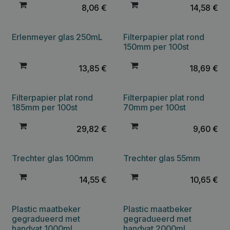
8,06
€
14,58
€
Erlenmeyer glas 250mL
Filterpapier plat rond
150mm per 100st
13,85
€
18,69
€
Filterpapier plat rond
Filterpapier plat rond
185mm per 100st
70mm per 100st
29,82
€
9,60
€
Trechter glas 100mm
Trechter glas 55mm
14,55
€
10,65
€
Plastic maatbeker
Plastic maatbeker
gegradueerd met
gegradueerd met
handvat 1000mL
handvat 2000mL