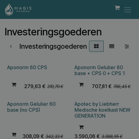
Overslaan naar inhoud
Investeringsgoederen
Investeringsgoederen
Aponorm 60 CPS
Aponorm Gelulier 60
base + CPS 0 + CPS 1
279,63
€
707,81
€
310,70
€
786,45
€
Aponorm Gelulier 60
Apotec by Liebherr
base (no CPS)
Medische koelkast NEW
GENERATION
308,09
€
3.590,06
€
342,33
€
3.988,95
€