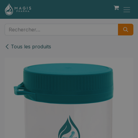
Se rendre au contenu
Tous les produits