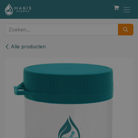
Overslaan naar inhoud
Alle producten